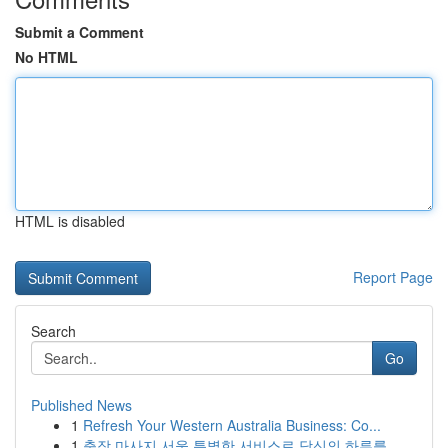
Submit a Comment
No HTML
HTML is disabled
Report Page
Search
Go
Published News
1
Refresh Your Western Australia Business: Co...
1
출장 마사지 서울 특별한 서비스로 당신의 하루를 ...