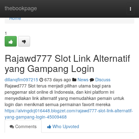
Home
thebookpage
Togg
navi
Home
1
Rajawd777 Slot Link Alternatif
yang Gampang Login
dillanqflm097215
673 days ago
News
Discuss
Rajawd777 Slot terus menjadi pilihan utama bagi para
penggemar slot online di Indonesia, dan kini platform ini
menyediakan link alternatif yang memudahkan pemain untuk
login dan menikmati semua permainan favorit mereka
https://alvingdcj016448.blogzet.com/rajawd777-slot-link-alternatif-
yang-gampang-login-45009468
Comments
Who Upvoted