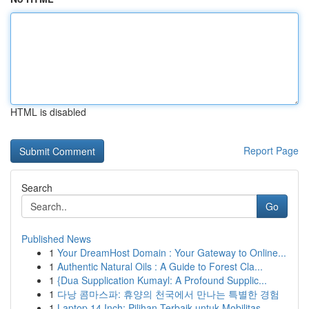
HTML is disabled
Report Page
Search
Go
Published News
1
Your DreamHost Domain : Your Gateway to Online...
1
Authentic Natural Oils : A Guide to Forest Cla...
1
{Dua Supplication Kumayl: A Profound Supplic...
1
다낭 콤마스파: 휴양의 천국에서 만나는 특별한 경험
1
Laptop 14 Inch: Pilihan Terbaik untuk Mobilitas...