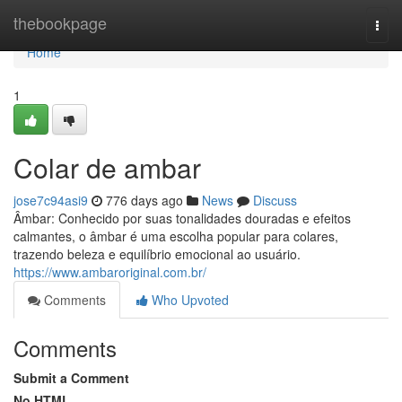
Home
thebookpage
Togg
navi
Home
1
Colar de ambar
jose7c94asi9
776 days ago
News
Discuss
Âmbar: Conhecido por suas tonalidades douradas e efeitos
calmantes, o âmbar é uma escolha popular para colares,
trazendo beleza e equilíbrio emocional ao usuário.
https://www.ambaroriginal.com.br/
Comments
Who Upvoted
Comments
Submit a Comment
No HTML