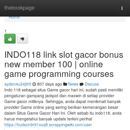
Home
thebookpage
Togg
navi
Home
1
INDO118 link slot gacor bonus
new member 100 | online
game programming courses
ayden4u24jih5
807 days ago
News
Discuss
Indo 118 sebagai situs Game gacor hari ini, sudah pasti memiliki
pengaturan gampang jackpot dan maxwin di setiap provider
Game gacor miliknya. Sehingga, anda dapat menikmati banyak
provider Game online yang sering berikan kemenangan besar
dalam Situs Game Gacor Hari Ini. Oleh sebab itu indo118, anda
harus mengetahui banyak update terkini perihal
https://hudson9r91xuq8.scrappingwiki.com/user