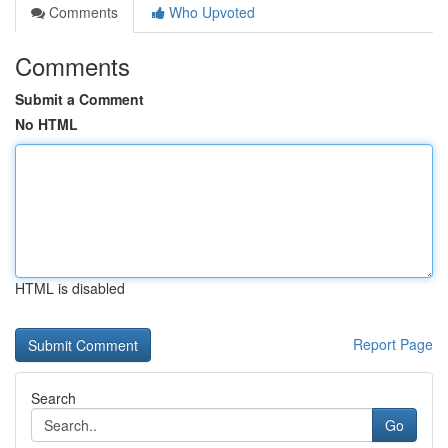
Comments
Who Upvoted
Comments
Submit a Comment
No HTML
HTML is disabled
Report Page
Search
Go