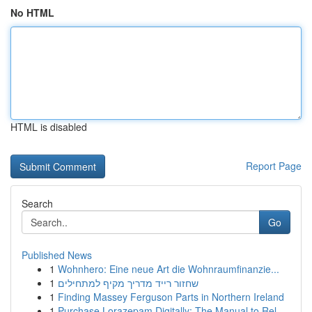
No HTML
HTML is disabled
Report Page
Search
Go
Published News
1
Wohnhero: Eine neue Art die Wohnraumfinanzie...
1
שחזור רייד מדריך מקיף למתחילים
1
Finding Massey Ferguson Parts in Northern Ireland
1
Purchase Lorazepam Digitally: The Manual to Rel...