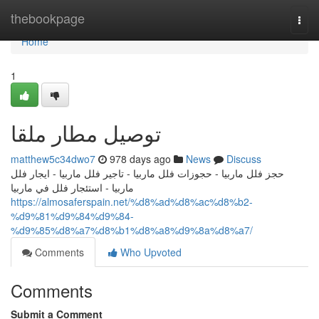
Home
thebookpage
Togg
navi
Home
1
توصيل مطار ملقا
matthew5c34dwo7
978 days ago
News
Discuss
حجز فلل ماربيا - حجوزات فلل ماربيا - تاجير فلل ماربيا - ايجار فلل
ماربيا - استئجار فلل في ماربيا
https://almosaferspain.net/%d8%ad%d8%ac%d8%b2-
%d9%81%d9%84%d9%84-
%d9%85%d8%a7%d8%b1%d8%a8%d9%8a%d8%a7/
Comments
Who Upvoted
Comments
Submit a Comment